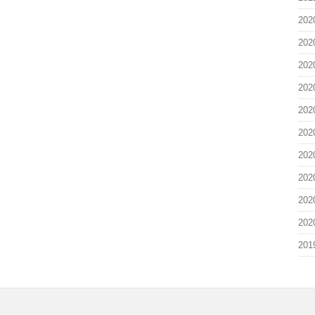
20
20
20
20
20
20
20
20
20
20
20