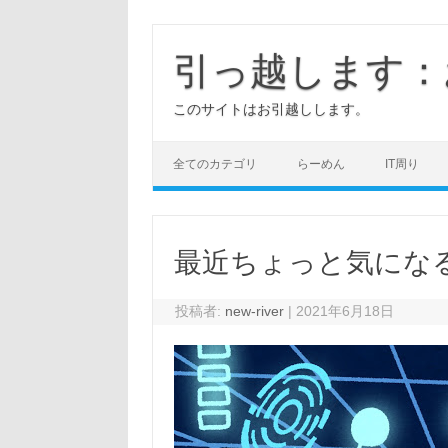
コ
ン
テ
引っ越します：
ン
ツ
へ
このサイトはお引越しします。
ス
キ
ッ
プ
全てのカテゴリ
らーめん
IT周り
最近ちょっと気にな
投稿者:
new-river
|
2021年6月18日