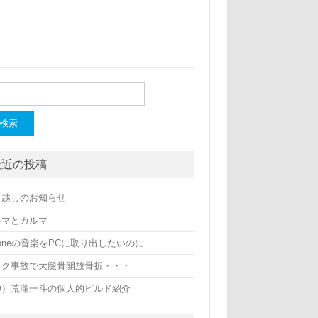
最近の投稿
引越しのお知らせ
ルマとカルマ
honeの音楽をPCに取り出したいのに
イク事故で大腿骨開放骨折・・・
神）荒瀧一斗の個人的ビルド紹介