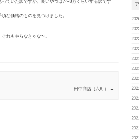
思っていた訳ですが、良いやつは7〜8万くらいする訳です
手頃な価格のものを見つけました。
20
20
、それもやらなきゃな〜。
20
20
20
20
20
20
田中商店（六町）
→
20
20
20
20
20