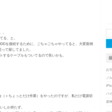
検
。。
索:
ってる、と。
にHDDを接続するために、ごちゃごちゃやってると、大変面倒
思って探してました。
ストするケーブルもついてるので良いかも。
お
ノ
iP
バ
会（＋ちょっとだけ作業）をやったのですが、私だけ電源切
原
らいしか持たず。