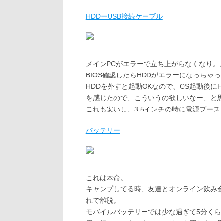
HDDーUSB接続ケーブル
メインPCがエラーで立ち上がらなくなり。
BIOS確認したらHDDがエラーになっちゃ
HDDを外すと起動OKなので、OS起動後
を感じたので、こういうの欲しいなー、と
これも安いし、3.5インチの時に電源ブー
バッテリー
これは本命。
キャンプしてる時、友達とオンライン飲み
れで離脱。
モバイルバッテリーでは少な過ぎて5分く