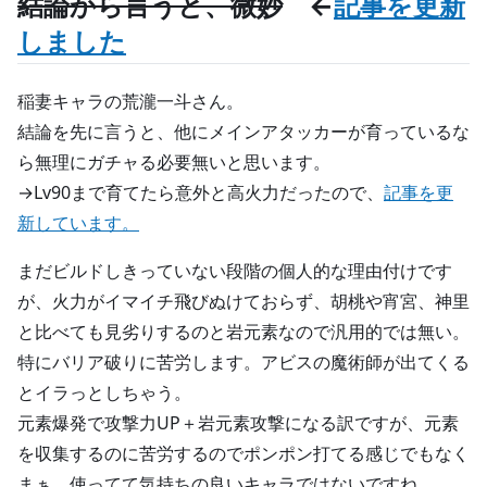
結論から言うと、微妙
←
記事を更新
しました
稲妻キャラの荒瀧一斗さん。
結論を先に言うと、他にメインアタッカーが育っているな
ら無理にガチャる必要無いと思います。
→Lv90まで育てたら意外と高火力だったので、
記事を更
新しています。
まだビルドしきっていない段階の個人的な理由付けです
が、火力がイマイチ飛びぬけておらず、胡桃や宵宮、神里
と比べても見劣りするのと岩元素なので汎用的では無い。
特にバリア破りに苦労します。アビスの魔術師が出てくる
とイラっとしちゃう。
元素爆発で攻撃力UP＋岩元素攻撃になる訳ですが、元素
を収集するのに苦労するのでポンポン打てる感じでもなく
まぁ、使ってて気持ちの良いキャラではないですね。