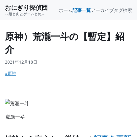
おにぎり探偵団
ホーム
記事一覧
アーカイブ
タグ
検索
～麺と肉とゲームと俺～
原神）荒瀧一斗の【暫定】紹
介
2021年12月18日
#原神
荒瀧一斗