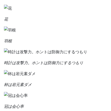
花
羽根
時計は攻撃力。ホントは防御力にするつもり
杯は岩元素ダメ
冠は会心率