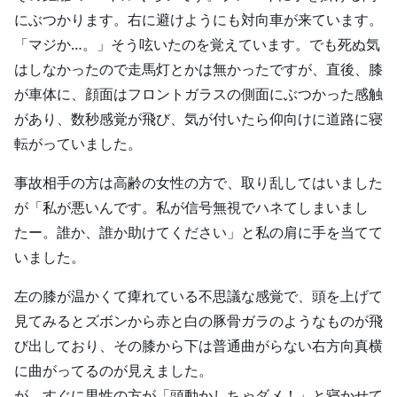
にぶつかります。右に避けようにも対向車が来ています。
「マジか…。」そう呟いたのを覚えています。でも死ぬ気
はしなかったので走馬灯とかは無かったですが、直後、膝
が車体に、顔面はフロントガラスの側面にぶつかった感触
があり、数秒感覚が飛び、気が付いたら仰向けに道路に寝
転がっていました。
事故相手の方は高齢の女性の方で、取り乱してはいました
が「私が悪いんです。私が信号無視でハネてしまいまし
たー。誰か、誰か助けてください」と私の肩に手を当てて
いました。
左の膝が温かくて痺れている不思議な感覚で、頭を上げて
見てみるとズボンから赤と白の豚骨ガラのようなものが飛
び出しており、その膝から下は普通曲がらない右方向真横
に曲がってるのが見えました。
が、すぐに男性の方が「頭動かしちゃダメ！」と寝かせて