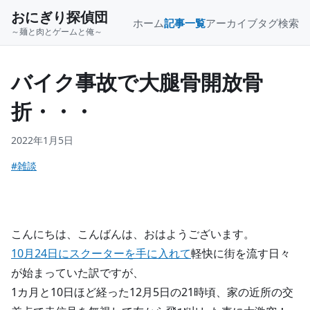
おにぎり探偵団
ホーム
記事一覧
アーカイブ
タグ
検索
～麺と肉とゲームと俺～
バイク事故で大腿骨開放骨
折・・・
2022年1月5日
#雑談
こんにちは、こんばんは、おはようございます。
10月24日にスクーターを手に入れて
軽快に街を流す日々
が始まっていた訳ですが、
1カ月と10日ほど経った12月5日の21時頃、家の近所の交