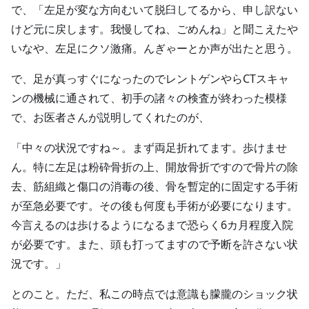
で、「左足が変な方向むいて脱臼してるから、申し訳ない
けど元に戻します。我慢してね、ごめんね」と聞こえたや
いなや、左足にクソ激痛。んぎゃーとか声が出たと思う。
で、足が真っすぐになったのでレントゲンやらCTスキャ
ンの機械に通されて、初手の諸々の検査が終わった模様
で、お医者さんが説明してくれたのが、
「中々の状況ですね～。まず両足折れてます。歩けませ
ん。特に左足は粉砕骨折の上、開放骨折ですので骨片の除
去、筋組織と傷口の消毒の後、骨を暫定的に固定する手術
が至急必要です。その後も何度も手術が必要になります。
今言えるのは歩けるようになるまで恐らく6カ月程度入院
が必要です。また、頭も打ってますので予断を許さない状
況です。」
とのこと。ただ、私この時点では意識も朦朧のショック状