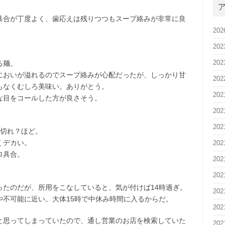
具合が丁度よく、歯応えは残りつつもスープ絡みが非常に良
20
20
20
る麺。
においが溢れるのでスープ絡みが心配だったが、しっかり甘
20
もなくむしろ美味い。ありがとう。
20
な目をコールした方が良さそう。
20
20
5切れ？ほど。
くデカい。
20
ロ具合。
20
20
ったのだが、所用をこなしていると、気が付けば14時過ぎ。
20
や不可能に近い。大体15時で中休み時間に入るからだ。
20
と思ってしまっていたので、通し営業のお店を検索していた
20