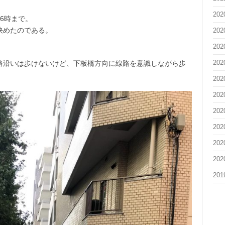
20
6時まで。
決めたのである。
20
20
20
路沿いは歩けないけど、下板橋方向に線路を意識しながら歩
20
20
20
20
20
20
20