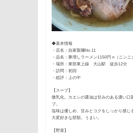
◆基本情報
・店名：自家製麺No.11
・品名：豚増しラーメン1150円 n（ニンニ
・場所：東部東上線 大山駅 徒歩12分
・訪問：初回
・総評：上の中
【スープ】
微乳化。カエシの醤油は甘みのある濃い口
プ。
塩味は優しめ、甘みとコクをしっかり感じ
大変好きな部類。うまい。
【野菜】