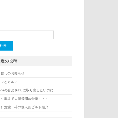
最近の投稿
引越しのお知らせ
ルマとカルマ
honeの音楽をPCに取り出したいのに
イク事故で大腿骨開放骨折・・・
神）荒瀧一斗の個人的ビルド紹介