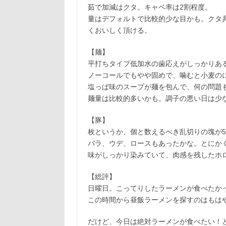
茹で加減はクタ。キャベ率は2割程度。
量はデフォルトで比較的少な目かも。クタ
くおいしく頂ける。
【麺】
平打ちタイプ低加水の歯応えがしっかりあ
ノーコールでもやや固めで、噛むと小麦の
塩っぱ味のスープが麺を包んで、何の問題
麺量は比較的多いかも。調子の悪い日は少
【豚】
枚というか、個と数えるべき乱切りの塊が
バラ、ウデ、ロースもあったかな。とにか
味がしっかり染みていて、肉感を残したホ
【総評】
日曜日。こってりしたラーメンが食べたか
この時間から昼飯ラーメンを探すのはもは
だけど、今日は絶対ラーメンが食べたい！