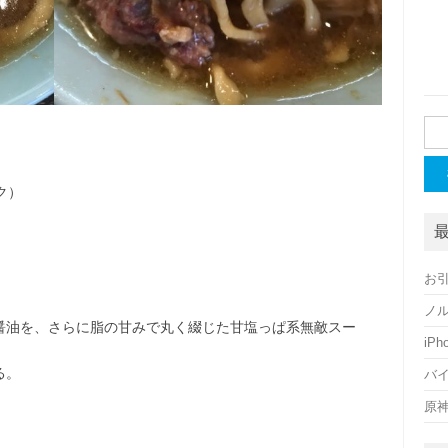
検
索:
ク）
お
ノ
醤油を、さらに脂の甘みで丸く綴じた甘塩っぱ系無敵スー
iP
る。
バ
原