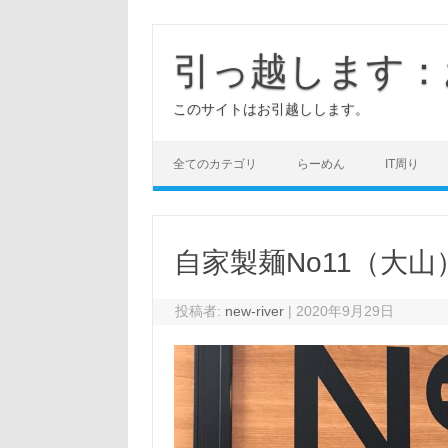
コ
ン
テ
引っ越します：
ン
ツ
へ
このサイトはお引越しします。
ス
キ
ッ
プ
全てのカテゴリ
らーめん
IT周り
自家製麺No11（大山
投稿者:
new-river
|
2020年9月29日