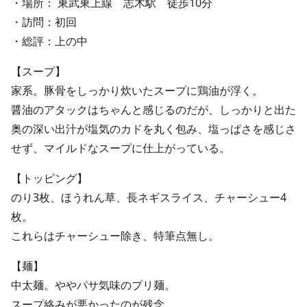
・場所： 東武東上線 志木駅 徒歩10分
・訪問：初回
・総評：上の中
【スープ】
家系。豚骨をしっかり炊いたスープに鶏油が浮く。
醤油のアタックはちゃんと感じるのだが、しっかりと出た
奥の深い出汁が塩気のカドを丸く包み、塩っぱさを感じさ
せず、マイルドなスープに仕上がっている。
【トッピング】
のり3枚、ほうれん草、長ネギスライス、チャーシュー4
枚。
これらはチャーシュー除き、特筆点無し。
【麺】
中太麺。ややパサ気味のプリ麺。
スープ絡みが悪かったのが残念。