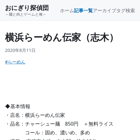
おにぎり探偵団
ホーム
記事一覧
アーカイブ
タグ
検索
～麺と肉とゲームと俺～
横浜らーめん伝家（志木）
2020年8月11日
#らーめん
◆基本情報
・店名：横浜らーめん伝家
・品名：チャーシュー麺 850円 ＋無料ライス
コール：固め、濃いめ、多め