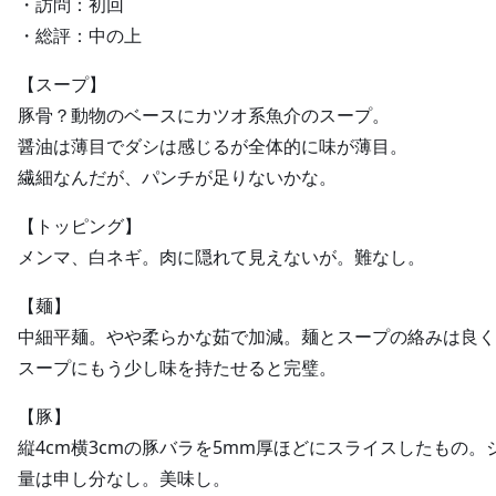
・訪問：初回
・総評：中の上
【スープ】
豚骨？動物のベースにカツオ系魚介のスープ。
醤油は薄目でダシは感じるが全体的に味が薄目。
繊細なんだが、パンチが足りないかな。
【トッピング】
メンマ、白ネギ。肉に隠れて見えないが。難なし。
【麺】
中細平麺。やや柔らかな茹で加減。麺とスープの絡みは良く
スープにもう少し味を持たせると完璧。
【豚】
縦4cm横3cmの豚バラを5mm厚ほどにスライスしたもの
量は申し分なし。美味し。