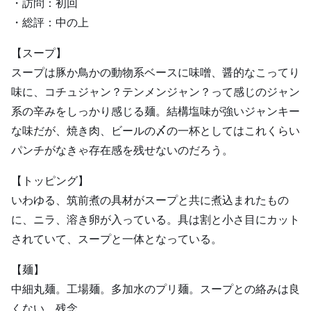
・訪問：初回
・総評：中の上
【スープ】
スープは豚か鳥かの動物系ベースに味噌、醤的なこってり
味に、コチュジャン？テンメンジャン？って感じのジャン
系の辛みをしっかり感じる麺。結構塩味が強いジャンキー
な味だが、焼き肉、ビールの〆の一杯としてはこれくらい
パンチがなきゃ存在感を残せないのだろう。
【トッピング】
いわゆる、筑前煮の具材がスープと共に煮込まれたもの
に、ニラ、溶き卵が入っている。具は割と小さ目にカット
されていて、スープと一体となっている。
【麺】
中細丸麺。工場麺。多加水のプリ麺。スープとの絡みは良
くない。残念。