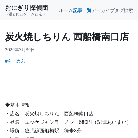
おにぎり探偵団
ホーム
記事一覧
アーカイブ
タグ
検索
～麺と肉とゲームと俺～
炭火焼しちりん 西船橋南口店
2020年3月30日
#らーめん
◆基本情報
・店名：炭火焼しちりん 西船橋南口店
・品名：ユッケジャンラーメン 680円（記憶あいまい）
・場所：総武線西船橋駅 徒歩8分