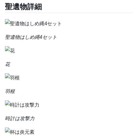
聖遺物詳細
聖遺物はしめ縄4セット
花
羽根
時計は攻撃力