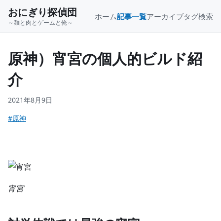
おにぎり探偵団
ホーム
記事一覧
アーカイブ
タグ
検索
～麺と肉とゲームと俺～
原神）宵宮の個人的ビルド紹
介
2021年8月9日
#原神
宵宮