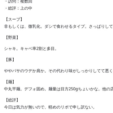
・訪問：複数回
・総評：上の中
【スープ】
非もしくは、微乳化。ダシで食わせるタイプ。さっぱりして
【野菜】
シャキ。キャベ率2割と多目。
【豚】
ややパサのウデか肩か。その代わり味がしっかりしてて悪く
【麺】
中丸平麺。デフォ固め。麺量は目方250gちょいかな。他の
【総評】
今日は気力が無いので、軽めのリポで申し訳ない。