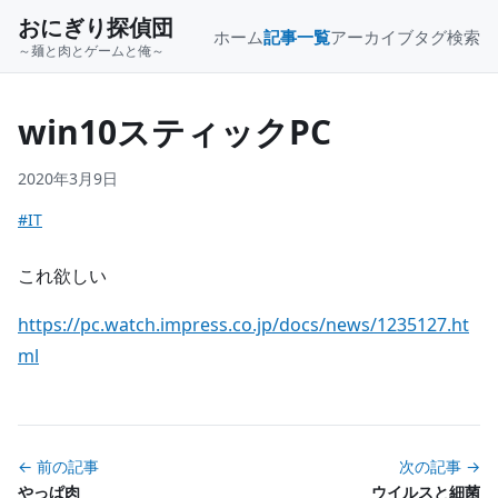
おにぎり探偵団
ホーム
記事一覧
アーカイブ
タグ
検索
～麺と肉とゲームと俺～
win10スティックPC
2020年3月9日
#IT
これ欲しい
https://pc.watch.impress.co.jp/docs/news/1235127.ht
ml
← 前の記事
次の記事 →
やっぱ肉
ウイルスと細菌