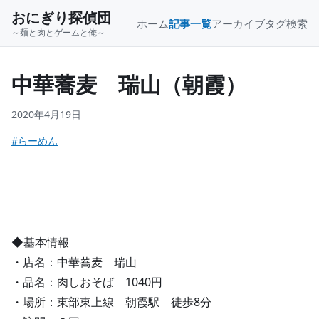
おにぎり探偵団
ホーム
記事一覧
アーカイブ
タグ
検索
～麺と肉とゲームと俺～
中華蕎麦 瑞山（朝霞）
2020年4月19日
#らーめん
◆基本情報
・店名：中華蕎麦 瑞山
・品名：肉しおそば 1040円
・場所：東部東上線 朝霞駅 徒歩8分